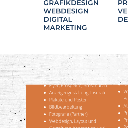
GRAFIKDESIGN
PR
WEBDESIGN
VE
DIGITAL
DE
MARKETING
Unse
Unsere Leistungen
P
La
Corporate Design
K
Logoentwicklung
Au
Geschäftsausstattung
Br
z.B.Briefpapier, Visitenkarten
Br
Flyer, Prospekte, Broschüren
Ve
Anzeigengestaltung, Inserate
Be
Plakate und Poster
Ab
Bildbearbeitung
Pr
Fotografie (Partner)
Pr
Webdesign, Layout und
Po