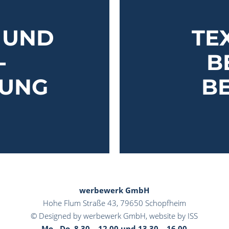
 UND
TE
-
B
TUNG
B
werbewerk GmbH
Hohe Flum Straße 43, 79650 Schopfheim
© Designed by werbewerk GmbH,
website by ISS
Mo - Do. 8.30 – 12.00 und 13.30 – 16.00