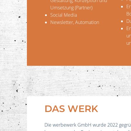
Gestaltung, Konzeption und
En
Umsetzung (Partner)
B
Social Media
Du
Newsletter, Automation
En
un
un
DAS WERK
Die werbewerk GmbH wurde 2022 gegründe