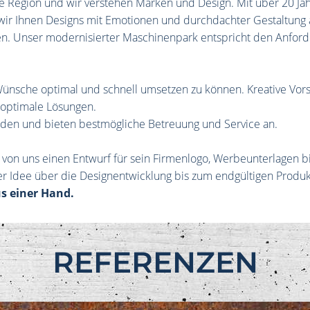
e Region und wir verstehen Marken und Design. Mit über 20 Ja
wir Ihnen Designs mit Emotionen und durchdachter Gestaltung
cken. Unser modernisierter Maschinenpark entspricht den Anfo
nsche optimal und schnell umsetzen zu können. Kreative Vors
optimale Lösungen.
unden und bieten bestmögliche Betreuung und Service an.
 von uns einen Entwurf für sein Firmenlogo, Werbeunterlagen b
er Idee über die Designentwicklung bis zum endgültigen Produk
us einer Hand.
REFERENZEN