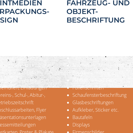
INTMEDIEN
FAHRZEUG- UND
RPACKUNGS-
OBJEKT-
SIGN
BESCHRIFTUNG
re Leistungen
Unsere Leistungen
roduktverpackungen
Fahrzeugbeschriftung
yout und Gestaltung,
Objektbeschriftung
onzeption und Umsetzung
Ausstellung, Messe- und
fkleber und Etiketten
Eventbeschriftung
iefpapier, Visitenkarten
Direktdruck auf Folie
iefhüllen, Einladungen
Folienschriften
reins-, Schul-, Abitur-,
Schaufensterbeschriftung
triebszeitschrift
Glasbeschriftungen
schlussarbeiten, Flyer
Aufkleber, Sticker etc.
äsentationsunterlagen
Bautafeln
essemitteilungen
Displays
stkarten, Poster & Plakate
Firmenschilder