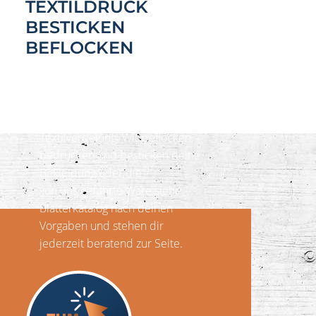
TEXTILDRUCK
BESTICKEN
BEFLOCKEN
Unsere Leistungen
Wir sind dein Partner für
Textilverdelung. Wir beflocken,
bedrucken und besticken deine
Bekleidung oder die
von uns geführte Ware siehe
Blätterkatalog nach deinen
Vorgaben und stehen dir
jederzeit beratend zur Seite.