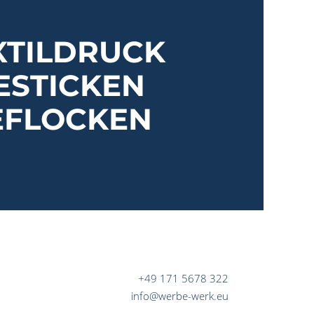
XTILDRUCK
ESTICKEN
EFLOCKEN
+49 171 5678 322
info@werbe-werk.eu