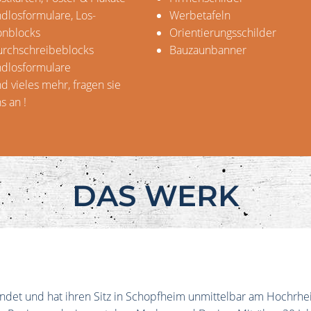
dlosformulare, Los-
Werbetafeln
onblocks
Orientierungsschilder
rchschreibeblocks
Bauzaunbanner
dlosformulare
d vieles mehr, fragen sie
s an !
DAS WERK
t und hat ihren Sitz in Schopfheim unmittelbar am Hochrhei