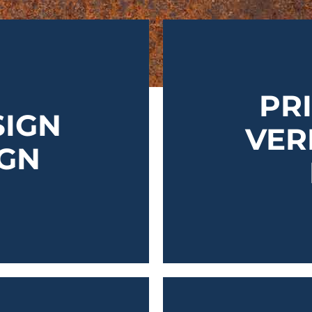
PR
SIGN
VER
GN